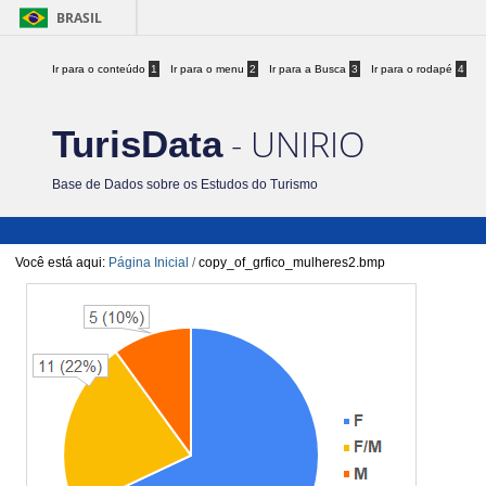
BRASIL
Ir para o conteúdo
1
Ir para o menu
2
Ir para a Busca
3
Ir para o rodapé
4
- UNIRIO
TurisData
Base de Dados sobre os Estudos do Turismo
Você está aqui:
Página Inicial
/
copy_of_grfico_mulheres2.bmp