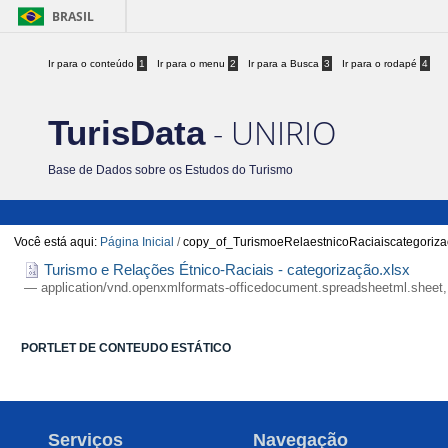
BRASIL
Ir para o conteúdo
1
Ir para o menu
2
Ir para a Busca
3
Ir para o rodapé
4
- UNIRIO
TurisData
Base de Dados sobre os Estudos do Turismo
Você está aqui:
Página Inicial
/
copy_of_TurismoeRelaestnicoRaciaiscategoriza
Turismo e Relações Étnico-Raciais - categorização.xlsx
— application/vnd.openxmlformats-officedocument.spreadsheetml.sheet,
PORTLET DE CONTEUDO ESTÁTICO
Serviços
Navegação