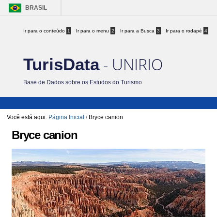
BRASIL
Ir para o conteúdo
1
Ir para o menu
2
Ir para a Busca
3
Ir para o rodapé
4
- UNIRIO
TurisData
Base de Dados sobre os Estudos do Turismo
Você está aqui:
Página Inicial
/
Bryce canion
Bryce canion