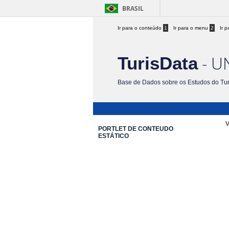
BRASIL
Ir para o conteúdo
1
Ir para o menu
2
Ir 
- U
TurisData
Base de Dados sobre os Estudos do Tu
V
PORTLET DE CONTEUDO
ESTÁTICO