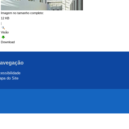
Imagem no tamanho completo:
12 KB
|
Visão
Download
avegação
essibilidade
pa do Site