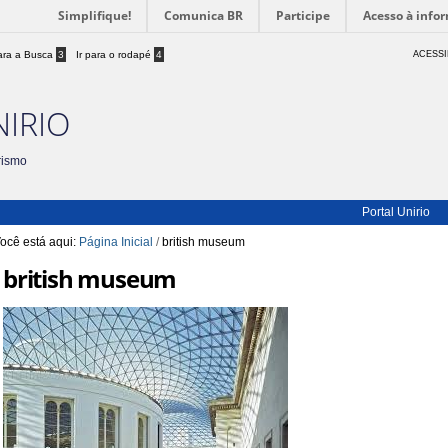
Simplifique!
Comunica BR
Participe
Acesso à info
para a Busca
3
Ir para o rodapé
4
ACESSI
NIRIO
rismo
Portal Unirio
ocê está aqui:
Página Inicial
/
british museum
british museum