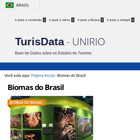
BRASIL
Ir para o conteúdo
1
Ir para o menu
2
Ir para a Busca
3
Ir para o rodapé
4
- UNIRIO
TurisData
Base de Dados sobre os Estudos do Turismo
Você está aqui:
Página Inicial
/
Biomas do Brasil
Biomas do Brasil