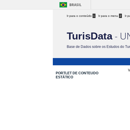
BRASIL
Ir para o conteúdo
1
Ir para o menu
2
Ir 
- U
TurisData
Base de Dados sobre os Estudos do Tu
V
PORTLET DE CONTEUDO
ESTÁTICO