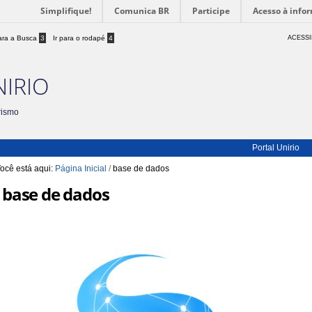
Simplifique!
Comunica BR
Participe
Acesso à info
para a Busca
3
Ir para o rodapé
4
ACESSI
NIRIO
rismo
Portal Unirio
ocê está aqui:
Página Inicial
/
base de dados
base de dados