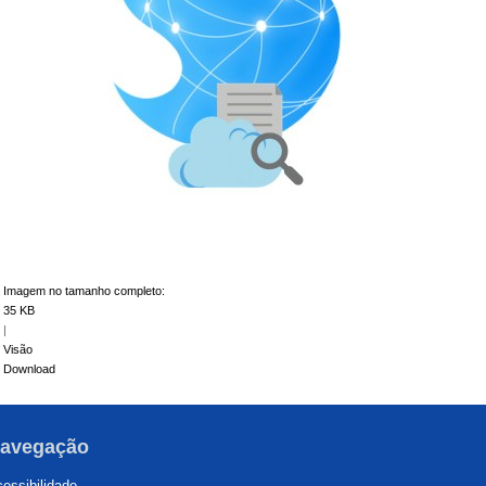
Imagem no tamanho completo:
35 KB
|
Visão
Download
avegação
essibilidade