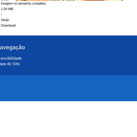
Imagem no tamanho completo:
1.04 MB
|
Visão
Download
avegação
essibilidade
pa do Site