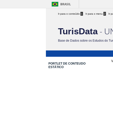
BRASIL
Ir para o conteúdo
1
Ir para o menu
2
Ir 
- U
TurisData
Base de Dados sobre os Estudos do Tu
V
PORTLET DE CONTEUDO
ESTÁTICO