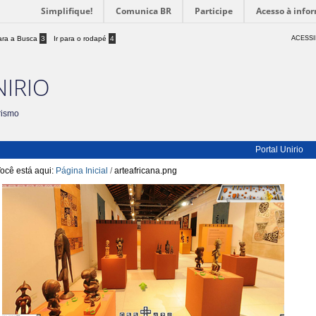
Simplifique!
Comunica BR
Participe
Acesso à info
para a Busca
3
Ir para o rodapé
4
ACESSI
NIRIO
rismo
Portal Unirio
ocê está aqui:
Página Inicial
/
arteafricana.png