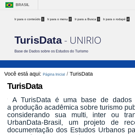
BRASIL
Ir para o conteúdo
1
Ir para o menu
2
Ir para a Busca
3
Ir para o rodapé
4
- UNIRIO
TurisData
Base de Dados sobre os Estudos do Turismo
Você está aqui:
/
TurisData
Página Inicial
TurisData
A TurisData é uma base de dados 
a produção acadêmica sobre turismo publ
considerando sua multi, inter ou tra
UrbanData-Brasil, um projeto de re
documentação dos Estudos Urbanos para,