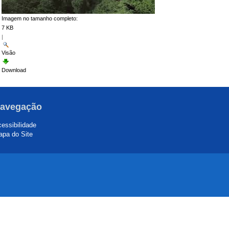
Imagem no tamanho completo:
7 KB
|
Visão
Download
avegação
essibilidade
pa do Site