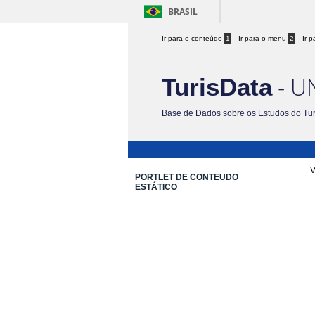
BRASIL
Ir para o conteúdo
1
Ir para o menu
2
Ir 
- U
TurisData
Base de Dados sobre os Estudos do Tu
V
PORTLET DE CONTEUDO
ESTÁTICO