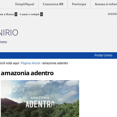
Simplifique!
Comunica BR
Participe
Acesso à info
para a Busca
3
Ir para o rodapé
4
ACESSI
NIRIO
rismo
Portal Unirio
ocê está aqui:
Página Inicial
/
amazonia adentro
amazonia adentro