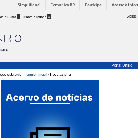
Simplifique!
Comunica BR
Participe
Acesso à info
para a Busca
3
Ir para o rodapé
4
ACESSI
NIRIO
rismo
Portal Unirio
ocê está aqui:
Página Inicial
/
Noticias.png