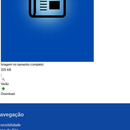
Imagem no tamanho completo:
325 KB
|
Visão
Download
avegação
essibilidade