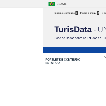
BRASIL
Ir para o conteúdo
1
Ir para o menu
2
Ir 
- U
TurisData
Base de Dados sobre os Estudos do Tu
V
PORTLET DE CONTEUDO
ESTÁTICO