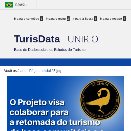
BRASIL
Ir para o conteúdo
1
Ir para o menu
2
Ir para a Busca
3
Ir para o rodapé
4
- UNIRIO
TurisData
Base de Dados sobre os Estudos do Turismo
Você está aqui:
Página Inicial
/
3.jpg