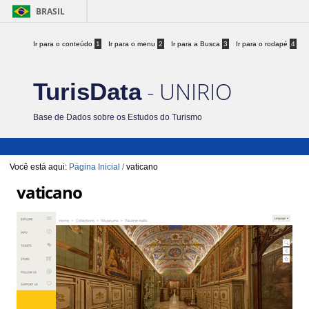
BRASIL
Ir para o conteúdo
1
Ir para o menu
2
Ir para a Busca
3
Ir para o rodapé
4
- UNIRIO
TurisData
Base de Dados sobre os Estudos do Turismo
Você está aqui:
Página Inicial
/
vaticano
vaticano