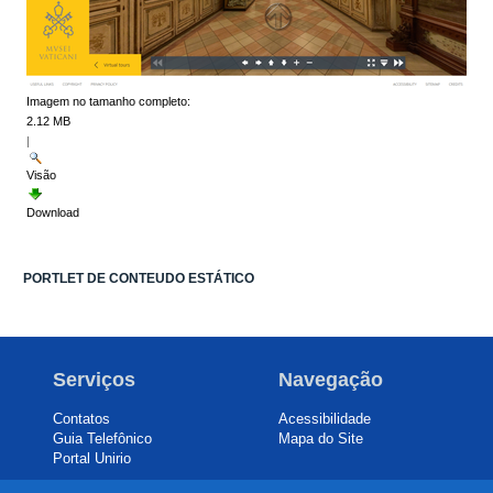
Imagem no tamanho completo:
2.12 MB
|
Visão
Download
PORTLET DE CONTEUDO ESTÁTICO
Serviços
Navegação
Contatos
Acessibilidade
Guia Telefônico
Mapa do Site
Portal Unirio