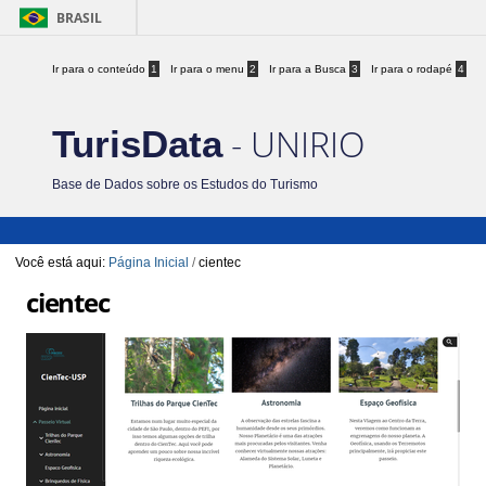
BRASIL
Ir para o conteúdo
1
Ir para o menu
2
Ir para a Busca
3
Ir para o rodapé
4
- UNIRIO
TurisData
Base de Dados sobre os Estudos do Turismo
Você está aqui:
Página Inicial
/
cientec
cientec