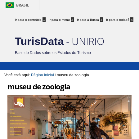
BRASIL
Ir para o conteúdo
1
Ir para o menu
2
Ir para a Busca
3
Ir para o rodapé
4
- UNIRIO
TurisData
Base de Dados sobre os Estudos do Turismo
Você está aqui:
Página Inicial
/
museu de zoologia
museu de zoologia