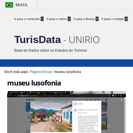
BRASIL
Ir para o conteúdo
1
Ir para o menu
2
Ir para a Busca
3
Ir para o rodapé
4
- UNIRIO
TurisData
Base de Dados sobre os Estudos do Turismo
Você está aqui:
Página Inicial
/
museu lusofonia
museu lusofonia