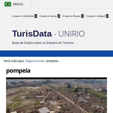
BRASIL
Ir para o conteúdo
1
Ir para o menu
2
Ir para a Busca
3
Ir para o rodapé
4
- UNIRIO
TurisData
Base de Dados sobre os Estudos do Turismo
Você está aqui:
Página Inicial
/
pompeia
pompeia