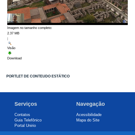
Imagem no tamanho completo:
2.37 MB
|
Visão
Download
PORTLET DE CONTEUDO ESTÁTICO
Serviços
Navegação
Contatos
Acessibilidade
Guia Telefônico
Mapa do Site
Portal Unirio