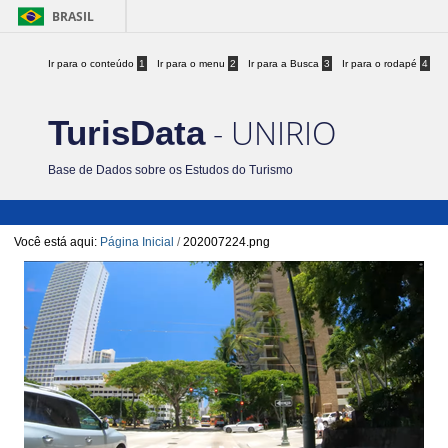
BRASIL
Ir para o conteúdo
1
Ir para o menu
2
Ir para a Busca
3
Ir para o rodapé
4
- UNIRIO
TurisData
Base de Dados sobre os Estudos do Turismo
Você está aqui:
Página Inicial
/
202007224.png