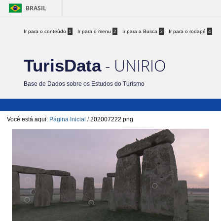
BRASIL
Ir para o conteúdo
1
Ir para o menu
2
Ir para a Busca
3
Ir para o rodapé
4
- UNIRIO
TurisData
Base de Dados sobre os Estudos do Turismo
Você está aqui:
Página Inicial
/
202007222.png