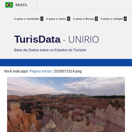
BRASIL
Ir para o conteúdo
1
Ir para o menu
2
Ir para a Busca
3
Ir para o rodapé
4
- UNIRIO
TurisData
Base de Dados sobre os Estudos do Turismo
Você está aqui:
Página Inicial
/
2020071014.png