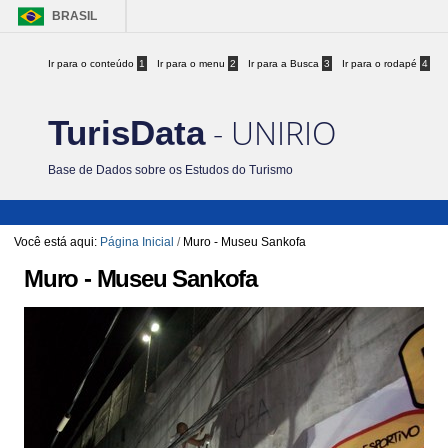
BRASIL
Ir para o conteúdo
1
Ir para o menu
2
Ir para a Busca
3
Ir para o rodapé
4
- UNIRIO
TurisData
Base de Dados sobre os Estudos do Turismo
Você está aqui:
Página Inicial
/
Muro - Museu Sankofa
Muro - Museu Sankofa