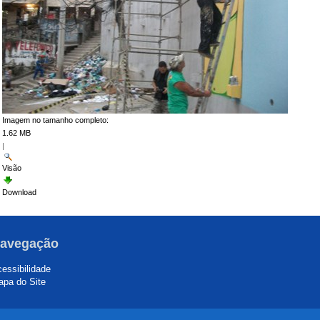
Imagem no tamanho completo:
1.62 MB
|
Visão
Download
avegação
essibilidade
pa do Site