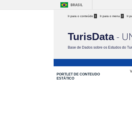
BRASIL
Ir para o conteúdo
1
Ir para o menu
2
Ir 
- U
TurisData
Base de Dados sobre os Estudos do Tu
V
PORTLET DE CONTEUDO
ESTÁTICO