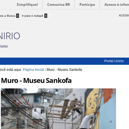
Simplifique!
Comunica BR
Participe
Acesso à info
para a Busca
3
Ir para o rodapé
4
ACESSI
NIRIO
rismo
Portal Unirio
ocê está aqui:
Página Inicial
/
Muro - Museu Sankofa
Muro - Museu Sankofa