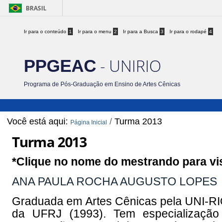
BRASIL
Ir para o conteúdo
1
Ir para o menu
2
Ir para a Busca
3
Ir para o rodapé
4
- UNIRIO
PPGEAC
Programa de Pós-Graduação em Ensino de Artes Cênicas
Você está aqui:
/
Turma 2013
Página Inicial
Turma 2013
*Clique no nome do mestrando para visu
ANA PAULA ROCHA AUGUSTO LOPES
Graduada em Artes Cênicas pela UNI-RIO
da UFRJ (1993). Tem especialização