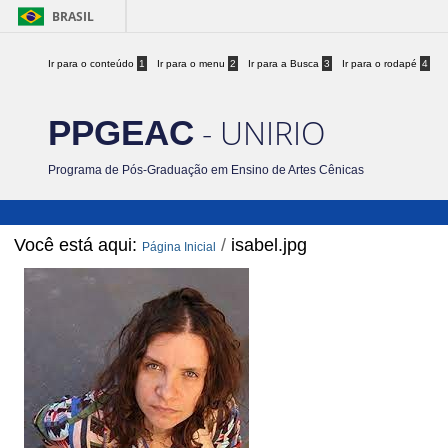
BRASIL
Ir para o conteúdo
1
Ir para o menu
2
Ir para a Busca
3
Ir para o rodapé
4
- UNIRIO
PPGEAC
Programa de Pós-Graduação em Ensino de Artes Cênicas
Você está aqui:
/
isabel.jpg
Página Inicial