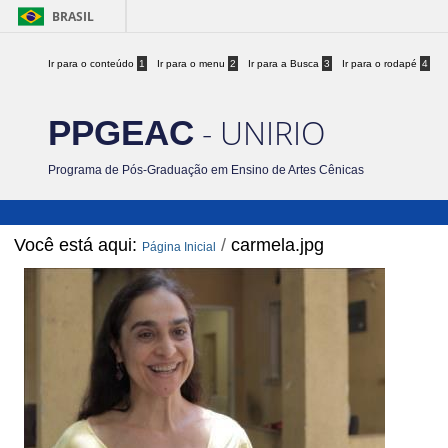
BRASIL
Ir para o conteúdo
1
Ir para o menu
2
Ir para a Busca
3
Ir para o rodapé
4
- UNIRIO
PPGEAC
Programa de Pós-Graduação em Ensino de Artes Cênicas
Você está aqui:
/
carmela.jpg
Página Inicial