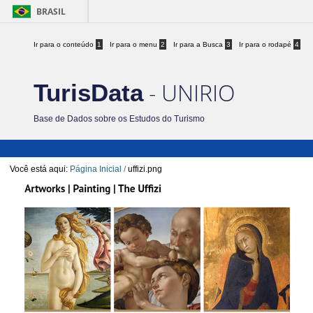
BRASIL
Ir para o conteúdo
1
Ir para o menu
2
Ir para a Busca
3
Ir para o rodapé
4
- UNIRIO
TurisData
Base de Dados sobre os Estudos do Turismo
Você está aqui:
Página Inicial
/
uffizi.png