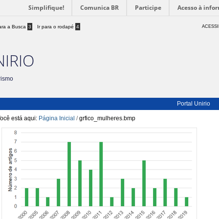
Simplifique!
Comunica BR
Participe
Acesso à info
para a Busca
3
Ir para o rodapé
4
ACESSI
NIRIO
rismo
Portal Unirio
ocê está aqui:
Página Inicial
/
grfico_mulheres.bmp