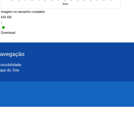
Imagem no tamanho completo:
542 KB
|
Download
avegação
essibilidade
pa do Site