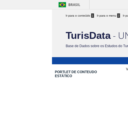
BRASIL
Ir para o conteúdo
1
Ir para o menu
2
Ir 
- U
TurisData
Base de Dados sobre os Estudos do Tu
V
PORTLET DE CONTEUDO
ESTÁTICO