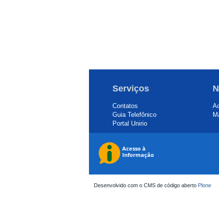
Serviços
N
Contatos
Ac
Guia Telefônico
Ma
Portal Unirio
Desenvolvido com o CMS de código aberto
Plone