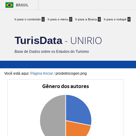
BRASIL
Ir para o conteúdo
1
Ir para o menu
2
Ir para a Busca
3
Ir para o rodapé
4
- UNIRIO
TurisData
Base de Dados sobre os Estudos do Turismo
Você está aqui:
Página Inicial
/
prodetnicogen.png