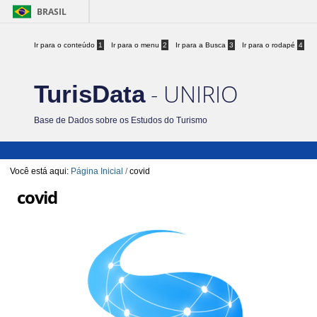
BRASIL
Ir para o conteúdo
1
Ir para o menu
2
Ir para a Busca
3
Ir para o rodapé
4
- UNIRIO
TurisData
Base de Dados sobre os Estudos do Turismo
Você está aqui:
Página Inicial
/
covid
covid