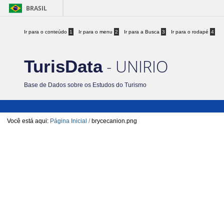
BRASIL
Ir para o conteúdo
1
Ir para o menu
2
Ir para a Busca
3
Ir para o rodapé
4
- UNIRIO
TurisData
Base de Dados sobre os Estudos do Turismo
Você está aqui:
Página Inicial
/
brycecanion.png