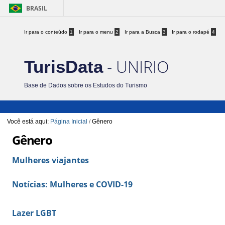
BRASIL
Ir para o conteúdo
1
Ir para o menu
2
Ir para a Busca
3
Ir para o rodapé
4
- UNIRIO
TurisData
Base de Dados sobre os Estudos do Turismo
Você está aqui:
Página Inicial
/
Gênero
Gênero
Mulheres viajantes
Notícias: Mulheres e COVID-19
Lazer LGBT