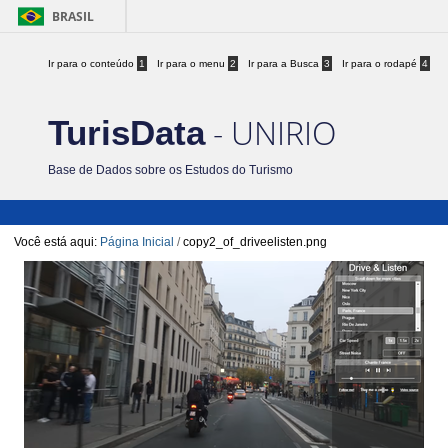
BRASIL
Ir para o conteúdo
1
Ir para o menu
2
Ir para a Busca
3
Ir para o rodapé
4
- UNIRIO
TurisData
Base de Dados sobre os Estudos do Turismo
Você está aqui:
Página Inicial
/
copy2_of_driveelisten.png