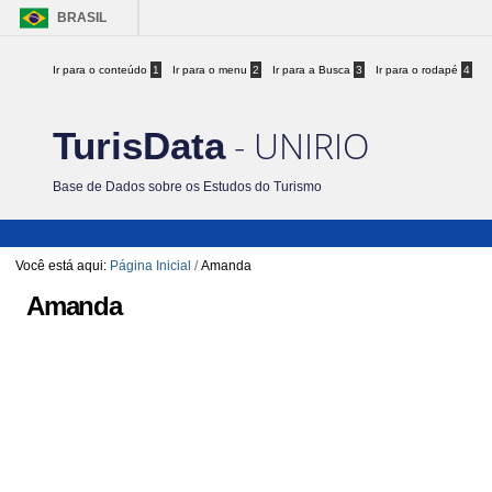
BRASIL
Ir para o conteúdo
1
Ir para o menu
2
Ir para a Busca
3
Ir para o rodapé
4
- UNIRIO
TurisData
Base de Dados sobre os Estudos do Turismo
Você está aqui:
Página Inicial
/
Amanda
Amanda