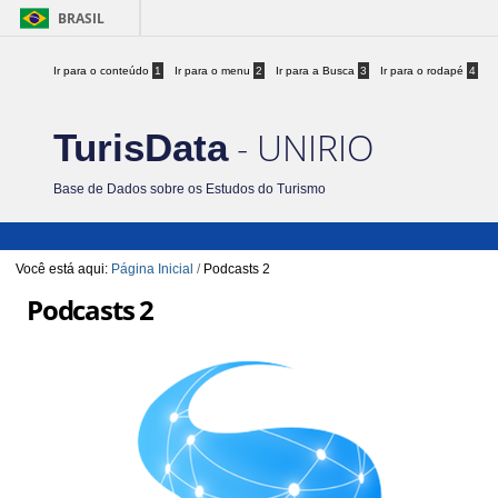
BRASIL
Ir para o conteúdo
1
Ir para o menu
2
Ir para a Busca
3
Ir para o rodapé
4
- UNIRIO
TurisData
Base de Dados sobre os Estudos do Turismo
Você está aqui:
Página Inicial
/
Podcasts 2
Podcasts 2