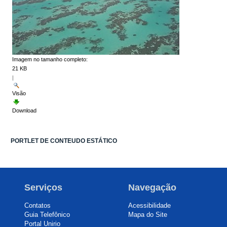
Imagem no tamanho completo:
21 KB
|
Visão
Download
PORTLET DE CONTEUDO ESTÁTICO
Serviços
Navegação
Contatos
Acessibilidade
Guia Telefônico
Mapa do Site
Portal Unirio