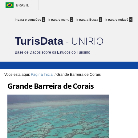
BRASIL
Ir para o conteúdo
1
Ir para o menu
2
Ir para a Busca
3
Ir para o rodapé
4
- UNIRIO
TurisData
Base de Dados sobre os Estudos do Turismo
Você está aqui:
Página Inicial
/
Grande Barreira de Corais
Grande Barreira de Corais