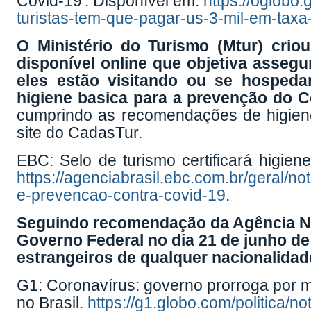
Covid-19'. Disponível em:
https://oglobo
turistas-tem-que-pagar-us-3-mil-em-tax
O Ministério do Turismo (Mtur) crio
disponível online que objetiva assegur
eles estão visitando ou se hosped
higiene basica para a prevenção do C
cumprindo as recomendações de higiene,
site do CadasTur.
EBC: Selo de turismo certificará higien
https://agenciabrasil.ebc.com.br/geral/not
e-prevencao-contra-covid-19
.
Seguindo recomendação da Agência Naci
Governo Federal no dia 21 de junho de 
estrangeiros de qualquer nacionalidad
G1: Coronavírus: governo prorroga por ma
no Brasil.
https://g1.globo.com/politica/n