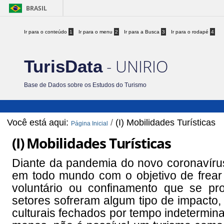
BRASIL
Ir para o conteúdo
1
Ir para o menu
2
Ir para a Busca
3
Ir para o rodapé
4
- UNIRIO
TurisData
Base de Dados sobre os Estudos do Turismo
Você está aqui:
/
(I) Mobilidades Turísticas
Página Inicial
(I) Mobilidades Turísticas
Diante da pandemia do novo coronavíru
em todo mundo com o objetivo de frear o
voluntário ou confinamento que se pr
setores sofreram algum tipo de impacto,
culturais fechados por tempo indetermina