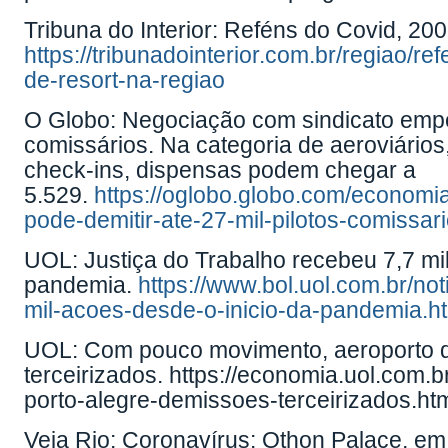
Tribuna do Interior: Reféns do Covid, 200
https://tribunadointerior.com.br/regiao/
de-resort-na-regiao
O Globo: Negociação com sindicato emperr
comissários. Na categoria de aeroviários
check-ins, dispensas podem chegar a
5.529.
https://oglobo.globo.com/economi
pode-demitir-ate-27-mil-pilotos-comissa
UOL: Justiça do Trabalho recebeu 7,7 mil
pandemia.
https://www.bol.uol.com.br/no
mil-acoes-desde-o-inicio-da-pandemia.h
UOL: Com pouco movimento, aeroporto d
terceirizados.
https://economia.uol.com.b
porto-alegre-demissoes-terceirizados.ht
Veja Rio: Coronavírus: Othon Palace, 