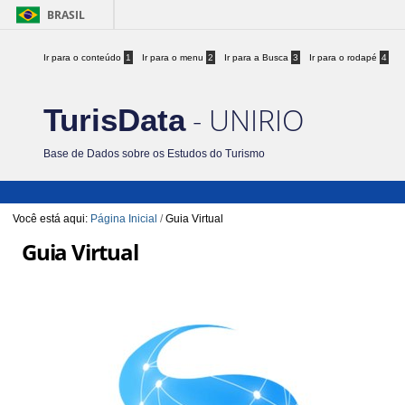
BRASIL
Ir para o conteúdo
1
Ir para o menu
2
Ir para a Busca
3
Ir para o rodapé
4
- UNIRIO
TurisData
Base de Dados sobre os Estudos do Turismo
Você está aqui:
Página Inicial
/
Guia Virtual
Guia Virtual