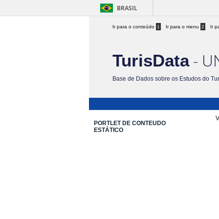
BRASIL
Ir para o conteúdo
1
Ir para o menu
2
Ir 
- U
TurisData
Base de Dados sobre os Estudos do Tu
V
PORTLET DE CONTEUDO
ESTÁTICO