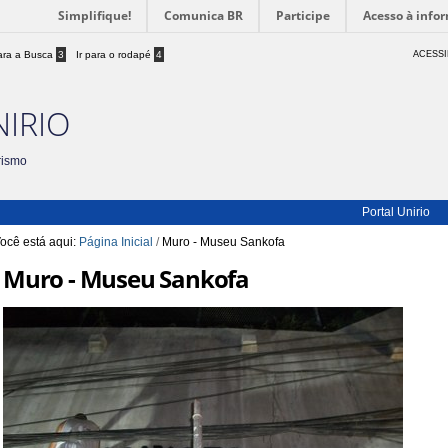
Simplifique!
Comunica BR
Participe
Acesso à info
para a Busca
3
Ir para o rodapé
4
ACESSI
NIRIO
rismo
Portal Unirio
ocê está aqui:
Página Inicial
/
Muro - Museu Sankofa
Muro - Museu Sankofa