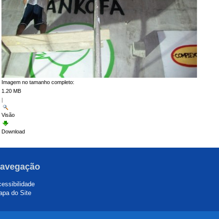
Imagem no tamanho completo:
1.20 MB
|
Visão
Download
avegação
essibilidade
pa do Site