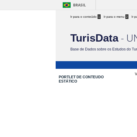
BRASIL
Ir para o conteúdo
1
Ir para o menu
2
Ir 
- U
TurisData
Base de Dados sobre os Estudos do Tu
V
PORTLET DE CONTEUDO
ESTÁTICO