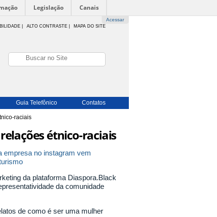
rmação
Legislação
Canais
Acessar
BILIDADE
|
ALTO CONTRASTE |
MAPA DO SITE
Guia Telefônico
Contatos
nico-raciais
relações étnico-raciais
a da empresa no instagram vem
turismo
arketing da plataforma Diaspora.Black
representatividade da comunidade
latos de como é ser uma mulher