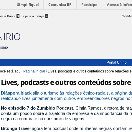
Simplifique!
Comunica BR
Participe
Acesso à info
para a Busca
3
Ir para o rodapé
4
ACESSI
NIRIO
rismo
Portal Unirio
ocê está aqui:
Página Inicial
/
Lives, podcasts e outros conteúdos sobre relações ét
Lives, podcasts e outros conteúdos sobre 
Diáspora.black
alia o turismo às relações étnico-raciais, a págin
realizando lives juntamente com outros empreendedores negros no 
No episódio 7 do Zumbido Podcast
, Cintia Ramos, diretora de m
conta um pouco sobre a trajetória da empresa e da importância da 
negra na compra e no consumo de viagens.
Bitonga Travel
agora tem podcast onde mulheres negras contam re