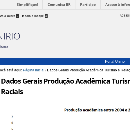
Simplifique!
Comunica BR
Participe
Acesso à info
para a Busca
3
Ir para o rodapé
4
ACESSI
NIRIO
rismo
Portal Unirio
ocê está aqui:
Página Inicial
/
Dados Gerais Produção Acadêmica Turismo e Relaç
Dados Gerais Produção Acadêmica Turism
Raciais