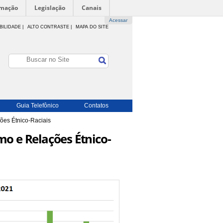
rmação
Legislação
Canais
Acessar
BILIDADE
|
ALTO CONTRASTE |
MAPA DO SITE
Guia Telefônico
Contatos
ões Étnico-Raciais
o e Relações Étnico-