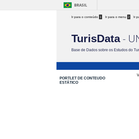
BRASIL
Ir para o conteúdo
1
Ir para o menu
2
Ir 
- U
TurisData
Base de Dados sobre os Estudos do Tu
V
PORTLET DE CONTEUDO
ESTÁTICO