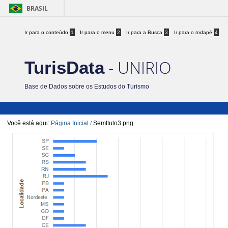
BRASIL
Ir para o conteúdo
1
Ir para o menu
2
Ir para a Busca
3
Ir para o rodapé
4
- UNIRIO
TurisData
Base de Dados sobre os Estudos do Turismo
Você está aqui:
Página Inicial
/
Semttulo3.png