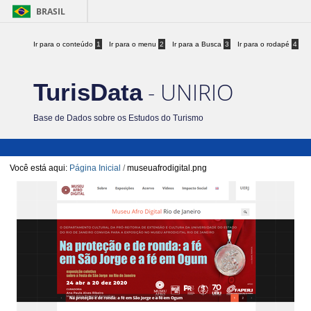
BRASIL
Ir para o conteúdo
1
Ir para o menu
2
Ir para a Busca
3
Ir para o rodapé
4
- UNIRIO
TurisData
Base de Dados sobre os Estudos do Turismo
Você está aqui:
Página Inicial
/
museuafrodigital.png