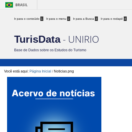
BRASIL
Ir para o conteúdo
1
Ir para o menu
2
Ir para a Busca
3
Ir para o rodapé
4
- UNIRIO
TurisData
Base de Dados sobre os Estudos do Turismo
Você está aqui:
Página Inicial
/
Noticias.png