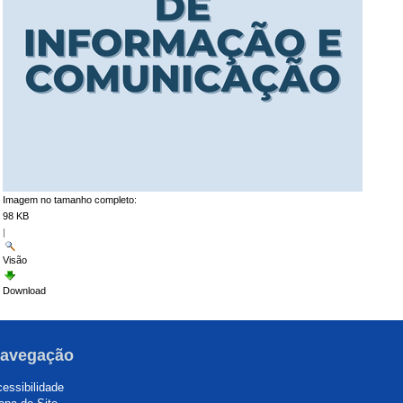
Imagem no tamanho completo:
98 KB
|
Visão
Download
avegação
essibilidade