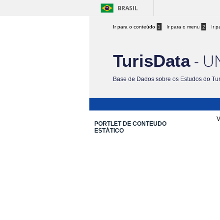
BRASIL
Ir para o conteúdo
1
Ir para o menu
2
Ir 
- U
TurisData
Base de Dados sobre os Estudos do Tu
V
PORTLET DE CONTEUDO
ESTÁTICO