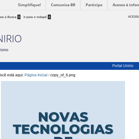
Simplifique!
Comunica BR
Participe
Acesso à info
para a Busca
3
Ir para o rodapé
4
ACESSI
NIRIO
rismo
Portal Unirio
ocê está aqui:
Página Inicial
/
copy_of_6.png