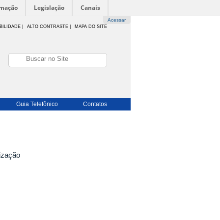
rmação
Legislação
Canais
Acessar
BILIDADE
|
ALTO CONTRASTE |
MAPA DO SITE
Guia Telefônico
Contatos
ização