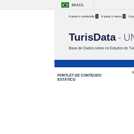
BRASIL
Ir para o conteúdo
1
Ir para o menu
2
Ir 
- U
TurisData
Base de Dados sobre os Estudos do Tu
V
PORTLET DE CONTEUDO
ESTÁTICO