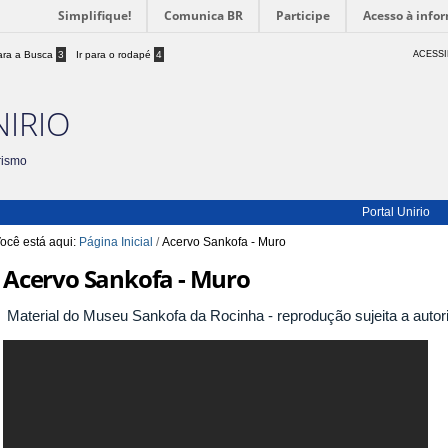
Simplifique!
Comunica BR
Participe
Acesso à info
para a Busca
3
Ir para o rodapé
4
ACESSI
NIRIO
rismo
Portal Unirio
ocê está aqui:
Página Inicial
/
Acervo Sankofa - Muro
Acervo Sankofa - Muro
Material do Museu Sankofa da Rocinha - reprodução sujeita a autor