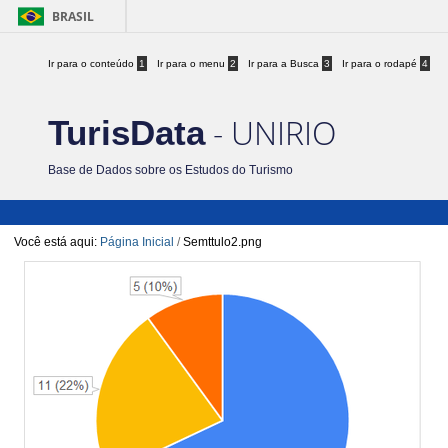
BRASIL
Ir para o conteúdo
1
Ir para o menu
2
Ir para a Busca
3
Ir para o rodapé
4
- UNIRIO
TurisData
Base de Dados sobre os Estudos do Turismo
Você está aqui:
Página Inicial
/
Semttulo2.png