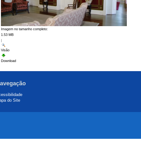
Imagem no tamanho completo:
1.53 MB
|
Visão
Download
avegação
essibilidade
pa do Site