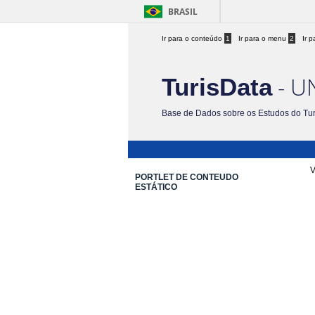
BRASIL
Ir para o conteúdo
1
Ir para o menu
2
Ir 
- U
TurisData
Base de Dados sobre os Estudos do Tu
V
PORTLET DE CONTEUDO
ESTÁTICO