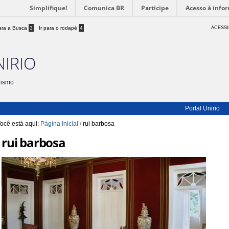
Simplifique!
Comunica BR
Participe
Acesso à info
para a Busca
3
Ir para o rodapé
4
ACESSI
NIRIO
rismo
Portal Unirio
ocê está aqui:
Página Inicial
/
rui barbosa
rui barbosa