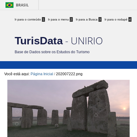
BRASIL
Ir para o conteúdo
1
Ir para o menu
2
Ir para a Busca
3
Ir para o rodapé
4
- UNIRIO
TurisData
Base de Dados sobre os Estudos do Turismo
Você está aqui:
Página Inicial
/
202007222.png