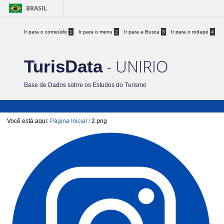
BRASIL
Ir para o conteúdo
1
Ir para o menu
2
Ir para a Busca
3
Ir para o rodapé
4
- UNIRIO
TurisData
Base de Dados sobre os Estudos do Turismo
Você está aqui:
Página Inicial
/
2.png