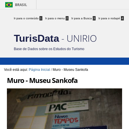
BRASIL
Ir para o conteúdo
1
Ir para o menu
2
Ir para a Busca
3
Ir para o rodapé
4
- UNIRIO
TurisData
Base de Dados sobre os Estudos do Turismo
Você está aqui:
Página Inicial
/
Muro - Museu Sankofa
Muro - Museu Sankofa