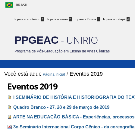
BRASIL
Ir para o conteúdo
1
Ir para o menu
2
Ir para a Busca
3
Ir para o rodapé
4
- UNIRIO
PPGEAC
Programa de Pós-Graduação em Ensino de Artes Cênicas
Você está aqui:
/
Eventos 2019
Página Inicial
Eventos 2019
I SEMINÁRIO DE HISTÓRIA E HISTORIOGRAFIA DO TEAT
Quadro Branco - 27, 28 e 29 de março de 2019
ARTE NA EDUCAÇÃO BÁSICA - Experiências, processos,
3o Seminário Internacional Corpo Cênico - da coreografi